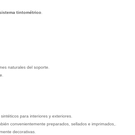
sistema tintométrico
.
ones naturales del soporte.
e.
ntéticos para interiores y exteriores.
mbién convenientemente preparados, sellados e imprimados,.
mente decorativas.