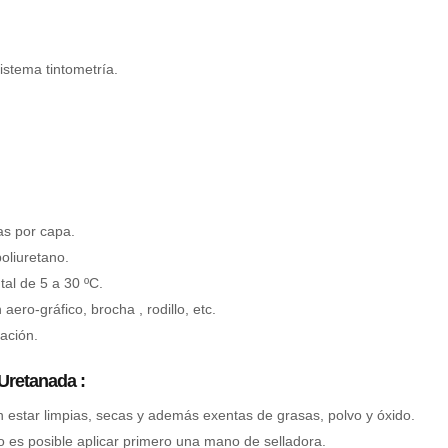
istema tintometría.
s por capa.
oliuretano.
al de 5 a 30 ºC.
aero-gráfico, brocha , rodillo, etc.
ación.
Uretanada :
n estar limpias, secas y además exentas de grasas, polvo y óxido.
 es posible aplicar primero una mano de selladora.