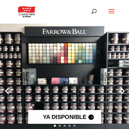
Farrow & Ball
.
YA DISPONIBLE