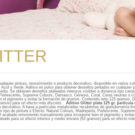
ITTER
cualquier pintura, revestimiento o producto decorativo, disponible en varios c
 Azul y Verde. Aditivo en polvo para obtener destellos perlados en cualquier p
dia. Se obtienen destellos plateados intensos visibles a distancia tipo campo
, Perlescente, Supreme Colours, Damasco, Génesis, Coral, Ceras neutras o col
el pigmento y evitar la formación de grumos. Contenido neto 125 gramos. Dos
gramos) para un efecto más discreto.
Aditivo Glitter plata 125 gr. partícula 
o decorativo. A base a partículas metalizadas recubiertas de granulometría fin
ier tipo de pintura o Efecto: Natural Colours, Madreperla, Perlescente, Supr
 el acabado removiendo manualmente para incorporar bien el pigmento y evita
acabado para un efecto intenso y medio envase (62 gramos) para un efecto más