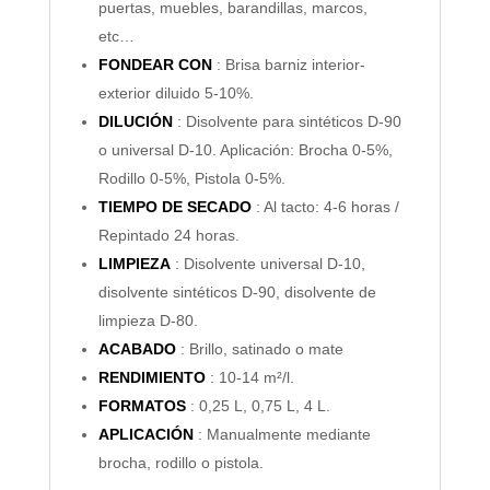
puertas, muebles, barandillas, marcos,
etc…
FONDEAR CON
: Brisa barniz interior-
exterior diluido 5-10%.
DILUCIÓN
: Disolvente para sintéticos D-90
o universal D-10. Aplicación: Brocha 0-5%,
Rodillo 0-5%, Pistola 0-5%.
TIEMPO D
E SECADO
: Al tacto: 4-6 horas /
Repintado 24 horas.
LIMPIEZA
: Disolvente universal D-10,
disolvente sintéticos D-90, disolvente de
limpieza D-80.
ACABADO
: Brillo, satinado o mate
RENDIMIENTO
: 10-14 m²/l.
FORMATOS
: 0,25 L, 0,75 L, 4 L.
APLICACIÓN
: Manualmente mediante
brocha, rodillo o pistola.